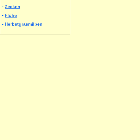
-
Zecken
-
Flöhe
HCC
-
Herbstgrasmilben
(Leberentzündung)
Parainfluenza
CHV-1
(Herpes)