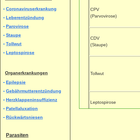
-
Coronaviruserkrankung
CPV
(Parvovirose)
-
Leberentzündung
-
Parovirose
-
Staupe
CDV
-
Tollwut
(Staupe)
-
Leptospirose
Organerkrankungen
Tollwut
-
Epilepsie
-
Gebährmutterentzündung
-
Herzklappeninsuffizienz
Leptospirose
-
Patellaluxation
-
Rückwärtsniesen
Non-CoreVakzinen
Parasiten