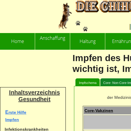
Impfen des H
wichtig ist, 
Impfschema
Core- Non-Core-Im
Inhaltsverzeichnis
der Medizini
Gesundheit
Core-Vakzinen
E
rste Hilfe
Impfen
Infektionskrankheiten